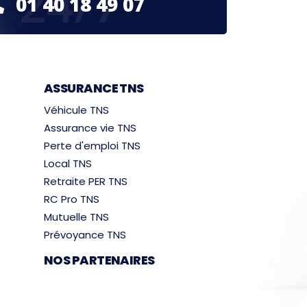
24/7
01 40 18 49 07
ASSURANCE TNS
Véhicule TNS
Assurance vie TNS
Perte d'emploi TNS
Local TNS
Retraite PER TNS
RC Pro TNS
Mutuelle TNS
Prévoyance TNS
NOS PARTENAIRES