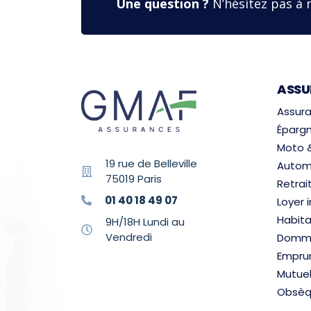
Une question ?
N’hésitez pas à 
ASSU
Assura
Épargn
Moto 
19 rue de Belleville
Autom
75019 Paris
Retrai
01 40 18 49 07
Loyer
Habita
9H/18H Lundi au
Vendredi
Domma
Empru
Mutuel
Obsèq