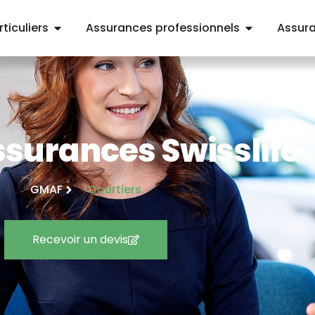
ticuliers
Assurances professionnels
Assur
ssurances Swisslife
GMAF
Courtiers
Recevoir un devis