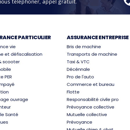
nous téléphoner, appel gratuit.
RANCE PARTICULIER
ASSURANCE ENTREPRISE
nce vie
Bris de machine
e et défiscalisation
Transports de machine
& scooter
Taxi & VTC
obile
Décénnale
te PER
Pro de l'auto
 impayé
Commerce et bureau
tion
Flotte
ge ouvrage
Responsabilité civile pro
nteur
Prévoyance collective
le Santé
Mutuelle collective
ues
Prévoyance
Mutuelle chien & chat