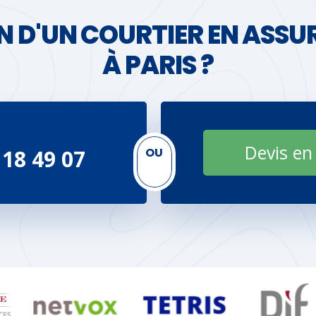
N D'UN COURTIER EN ASS
À PARIS ?
e
Devis en
OU
 18 49 07