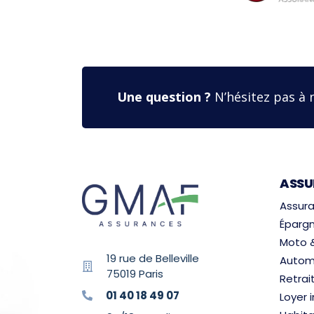
Une question ?
N’hésitez pas à 
ASSU
Assura
Épargn
Moto 
19 rue de Belleville
Autom
75019 Paris
Retrai
01 40 18 49 07
Loyer