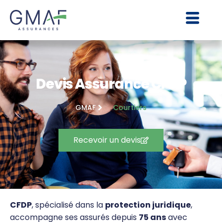
Devis Assurance CFDP
GMAF
Courtiers
Recevoir un devis
CFDP
, spécialisé dans la
protection juridique
,
accompagne ses assurés depuis
75 ans
avec